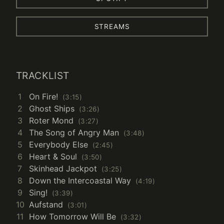
STREAMS
TRACKLIST
1
On Fire!
3:15
2
Ghost Ships
3:26
3
Roter Mond
3:27
4
The Song of Angry Man
3:48
5
Everybody Else
2:45
6
Heart & Soul
3:50
7
Skinhead Jackpot
3:25
8
Down the Intercoastal Way
4:19
9
Sing!
3:39
10
Aufstand
3:01
11
How Tomorrow Will Be
3:32