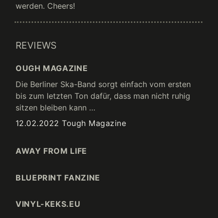
werden. Cheers!
REVIEWS
OUGH MAGAZINE
Die Berliner Ska-Band sorgt einfach vom ersten
bis zum letzten Ton dafür, dass man nicht ruhig
sitzen bleiben kann …
12.02.2022 Tough Magazine
AWAY FROM LIFE
"Das Tanzbein kann man zu Rolando Random &
BLUEPRINT FANZINE
The Young Soul Rebels genauso gut zur Musik
schwingen, wie die Faust zu den Texten. …"
„Rolando Random & The Young Soul Rebels ist ein
Review (2021)
VINYL-KEKS.EU
Name, der vor allem in den Nullerjahren immer mal
wieder fiel, wenn es um Ska & Rocksteady „made
01.11.21 AWAY FROM LIFE