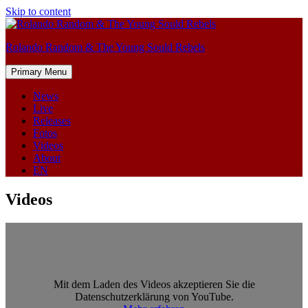
Skip to content
Rolando Random & The Young Sould Rebels
Primary Menu
News
Live
Releases
Fotos
Videos
About
EN
Videos
Mit dem Laden des Videos akzeptieren Sie die
Datenschutzerklärung von YouTube.