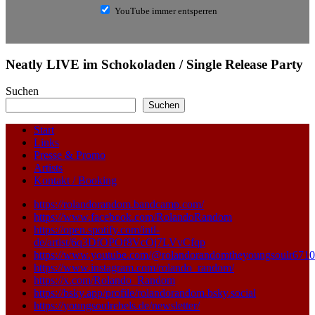
YouTube immer entsperren
Neatly LIVE im Schokoladen / Single Release Party
Suchen
Suchen
Start
Links
Presse & Promo
Artists
Kontakt / Booking
https://rolandorandom.bandcamp.com/
https://www.facebook.com/RolandoRandom
https://open.spotify.com/intl-
de/artist/6q3DfOPOf8VcOj7LVvCfqp
https://www.youtube.com/@rolandorandomtheyoungsoulr6710
https://www.instagram.com/rolando_random/
https://x.com/Rolando_Random
https://bsky.app/profile/rolandorandom.bsky.social
https://youngsoulrebels.de/newsletter/